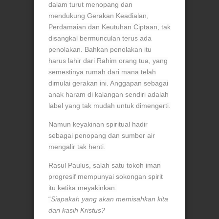
dalam turut menopang dan
mendukung Gerakan Keadialan,
Perdamaian dan Keutuhan Ciptaan, tak
disangkal bermunculan terus ada
penolakan. Bahkan penolakan itu
harus lahir dari Rahim orang tua, yang
semestinya rumah dari mana telah
dimulai gerakan ini. Anggapan sebagai
anak haram di kalangan sendiri adalah
label yang tak mudah untuk dimengerti.
Namun keyakinan spiritual hadir
sebagai penopang dan sumber air
mengalir tak henti.
Rasul Paulus, salah satu tokoh iman
progresif mempunyai sokongan spirit
itu ketika meyakinkan:
“
Siapakah yang akan memisahkan kita
dari kasih Kristus?