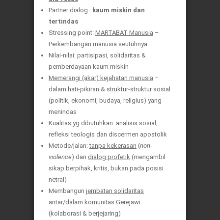
Partner dialog :
kaum miskin dan
tertindas
Stressing point:
MARTABAT Manusia
–
Perkembangan manusia seutuhnya
Nilai-nilai: partisipasi, solidaritas &
pemberdayaan kaum miskin
Memerangi (akar) kejahatan manusia
–
dalam hati-pikiran & struktur-struktur sosial
(politik, ekonomi, budaya, religius) yang
menindas
Kualitas yg dibutuhkan: analisis sosial,
refleksi teologis dan discermen apostolik
Metode/jalan:
tanpa kekerasan
(
non-
violence
) dan
dialog profetik
(mengambil
sikap berpihak, kritis, bukan pada posisi
netral)
Membangun
jembatan solidaritas
antar/dalam komunitas Gerejawi
(kolaborasi & berjejaring)