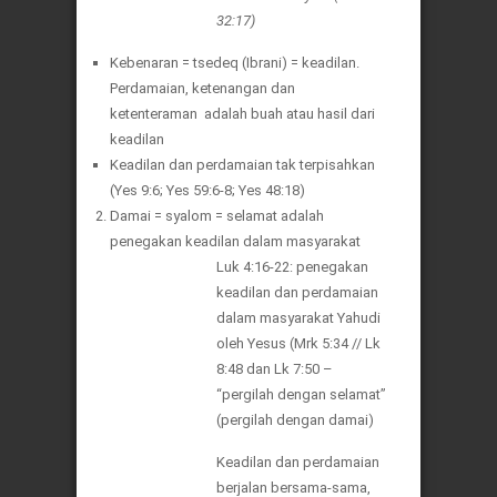
32:17)
Kebenaran = tsedeq (Ibrani) = keadilan.
Perdamaian, ketenangan dan
ketenteraman adalah buah atau hasil dari
keadilan
Keadilan dan perdamaian tak terpisahkan
(Yes 9:6; Yes 59:6-8; Yes 48:18)
Damai = syalom = selamat adalah
penegakan keadilan dalam masyarakat
Luk 4:16-22: penegakan
keadilan dan perdamaian
dalam masyarakat Yahudi
oleh Yesus (Mrk 5:34 // Lk
8:48 dan Lk 7:50 –
“pergilah dengan selamat”
(pergilah dengan damai)
Keadilan dan perdamaian
berjalan bersama-sama,