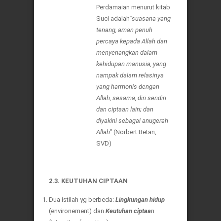
Perdamaian menurut kitab
Suci adalah
“suasana yang
tenang, aman penuh
percaya kepada Allah dan
menyenangkan dalam
kehidupan manusia, yang
nampak dalam relasinya
yang harmonis dengan
Allah, sesama, diri sendiri
dan ciptaan lain; dan
diyakini sebagai anugerah
Allah”
(Norbert Betan,
SVD)
2.3. KEUTUHAN CIPTAAN
Dua istilah yg berbeda:
Lingkungan hidup
(environement) dan
Keutuhan ciptaa
n