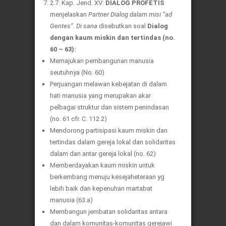
2.7. Kap. Jend. XV:
DIALOG PROFETIS
menjelaskan
Partner Dialog dalam misi “ad
Gentes”. Di sana
disebutkan soal
Dialog
dengan kaum miskin dan tertindas (no.
60 – 63):
Memajukan pembangunan manusia
seutuhnya (No. 60)
Perjuangan melawan kebejatan di dalam
hati manusia yang merupakan akar
pelbagai struktur dan sistem penindasan
(no. 61 cfr. C. 112.2)
Mendorong partisipasi kaum miskin dan
tertindas dalam gereja lokal dan solidaritas
dalam dan antar gereja lokal (no. 62)
Memberdayakan kaum miskin untuk
berkembang menuju kesejaheteraan yg
lebih baik dan kepenuhan martabat
manusia (63.a)
Membangun jembatan solidaritas antara
dan dalam komunitas-komunitas gerejawi