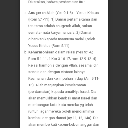
Dikatakan, bahwa perdamaian itu :
Anugera
h Allah (Yes 9:1-6) = Yesus Kristus
(Rom 5:1-11). 1) Damai pertama-tama dan
terutama adalah anugerah Allah, bukan
semata-mata karya manusia. 2) Damai
diberikan kepada maanusia melalui/oleh
Yesus Kristus (Rom 5:11).
Keharmonisa
n dalam relasi (Yes 9:1-6;
Rom 5:1-11; 1 Kor 3:16-17; rom 12:9-12. 4)
Relasi harmonis dengan Allah, sesama, diri
sendiri dan dengan ciptaan lainnya.
Keamanan dan kelimpahan hidup (Am 9:11-
15). Allah menjanjikan keselamatan
(perdamaian) kepada umatNya Israel. Dia
akan memulihkan kembali umat Israel dan
membangun kota-kota mereka yg telah
runtuh agar mereka boleh mendiaminya
kembali dengan damai (ay 11, 12, 14a). Dia
akan memberkati kebun-kebun anggur dan