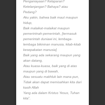
Penganiayaan? Kelaparan?
Ketelanjangan? Bahaya? atau
Pedang?
Aku yakin, bahwa baik maut maupun
hidup,
Baik malaikat-malaikat maupun
pemerintnah-pemerintah, [termasuk
pemerintah duniawi ini, lembaga-
lembaga bikininan manusia, kitab-kitab
kesepakatan manusia]
Baik yang ada sekarang maupun yang
akan datang,
Atau kuasa-kuasa, baik yang di atas
maupun yang di bawah,
Atau sesuatu makhluk lain mana pun,
Tidak akan dapat memisahkan kita dari
kasih Allah
Yang ada dalam Kristus Yesus, Tuhan
kita
”.