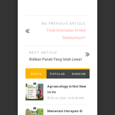
NO PREVIOUS ARTICLE
Tidak ditemukan Artikel
Sebelumnya!!!
NEXT ARTICLE
Bidikan Panah Yang telah Lewat
BERITA
POPULAR
RANDOM
Agroecology Is Not New
to Us
24 Jul 2026, 16:56:05 WIB
Menanam Harapan di