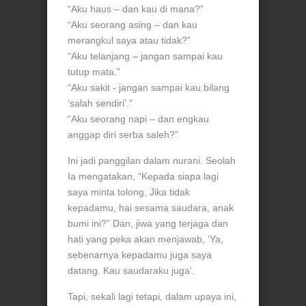
“Aku haus – dan kau di mana?”
“Aku seorang asing – dan kau
merangkul saya atau tidak?”
“Aku telanjang – jangan sampai kau
tutup mata.”
“Aku sakit - jangan sampai kau bilang
‘salah sendiri’.”
“Aku seorang napi – dan engkau
anggap diri serba saleh?”
Ini jadi panggilan dalam nurani. Seolah
Ia mengatakan, “Kepada siapa lagi
saya minta tolong, Jika tidak
kepadamu, hai sesama saudara, anak
bumi ini?” Dan, jiwa yang terjaga dan
hati yang peka akan menjawab, ‘Ya,
sebenarnya kepadamu juga saya
datang. Kau saudaraku juga’.
Tapi, sekali lagi tetapi, dalam upaya ini,