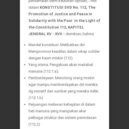
perdamaian demi keutuhan ciptaan, - mis
dalam
KONSTITUSI SVD No. 112,
The
Promotion of Justice and Peace in
Solidarity with the Poor in the Light of
the Constitution 112, KAPITEL
JENDRAL XV - XVII -
demikian; bahwa
Mandat konstitusi: Melibatkan diri
Mempromosi keadilan dalam sikap solider
dengan kaum miskin (112)
Yang utama: Pengakuan akan martabat
manusia (112.1.a);
Pemberdayaan: Menolong orang miskin
agar mampu memberdayakan diri mereka
dg inisiatif dan sumber yang mereka miliki
(112.1.b)
Perjuangan melawan kebejatan di dalam
hati manusia yang merupakan akar
pelbagai struktur dan sistem penindasan
(112.2)