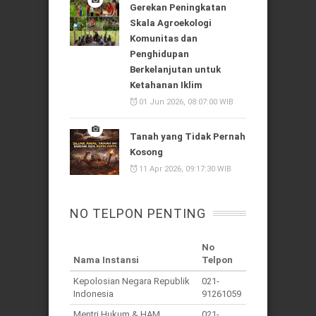
Gerekan Peningkatan
Skala Agroekologi
Komunitas dan
Penghidupan
Berkelanjutan untuk
Ketahanan Iklim
01 Jun 2026, 08:07:00 WIB
Tanah yang Tidak Pernah
Kosong
11 Apr 2026, 09:17:30 WIB
NO TELPON PENTING
No
Nama Instansi
Telpon
Kepolosian Negara Republik
021-
Indonesia
91261059
Mentri Hukum & HAM
021-