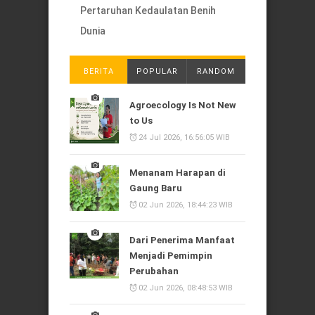
Pertaruhan Kedaulatan Benih
Dunia
BERITA
POPULAR
RANDOM
Agroecology Is Not New
to Us
24 Jul 2026, 16:56:05 WIB
Menanam Harapan di
Gaung Baru
02 Jun 2026, 18:44:23 WIB
Dari Penerima Manfaat
Menjadi Pemimpin
Perubahan
02 Jun 2026, 08:48:53 WIB