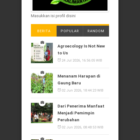
Masukkan isi profil disini
BERITA
POPULAR
RANDOM
Agroecology Is Not New
to Us
24 Jul 2026, 16:56:05 WIB
Menanam Harapan di
Gaung Baru
02 Jun 2026, 18:44:23 WIB
Dari Penerima Manfaat
Menjadi Pemimpin
Perubahan
02 Jun 2026, 08:48:53 WIB