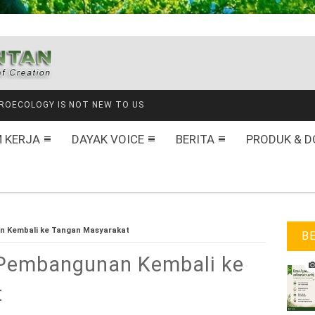
ROECOLOGY IS NOT NEW TO US
 KERJA
DAYAK VOICE
BERITA
PRODUK & D
n Kembali ke Tangan Masyarakat
B
 Pembangunan Kembali ke
t