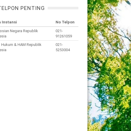
TELPON PENTING
 Instansi
No Telpon
osian Negara Republik
021-
esia
91261059
i Hukum & HAM Republik
021-
esia
5253004