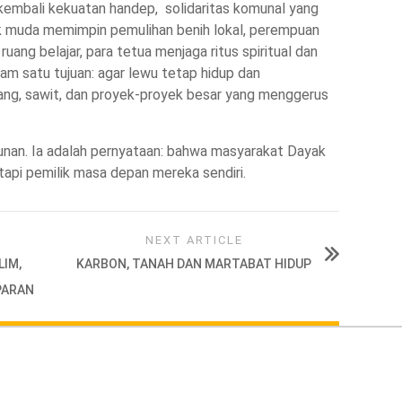
embali kekuatan handep, solidaritas komunal yang
k muda memimpin pemulihan benih lokal, perempuan
ang belajar, para tetua menjaga ritus spiritual dan
am satu tujuan: agar lewu tetap hidup dan
ng, sawit, dan proyek-proyek besar yang menggerus
an. Ia adalah pernyataan: bahwa masyarakat Dayak
tapi pemilik masa depan mereka sendiri.
NEXT ARTICLE
LIM,
KARBON, TANAH DAN MARTABAT HIDUP
PARAN
© Co