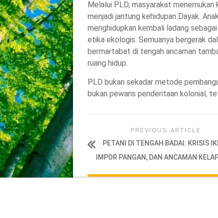
Melalui PLD, masyarakat menemukan k
menjadi jantung kehidupan Dayak. Ana
menghidupkan kembali ladang sebagai ru
etika ekologis. Semuanya bergerak dal
bermartabat di tengah ancaman tamba
ruang hidup.
PLD bukan sekadar metode pembangun
bukan pewaris penderitaan kolonial, te
PREVIOUS ARTICLE
PETANI DI TENGAH BADAI: KRISIS IK
IMPOR PANGAN, DAN ANCAMAN KELA
JPIC Kalimantan
Gunung Media