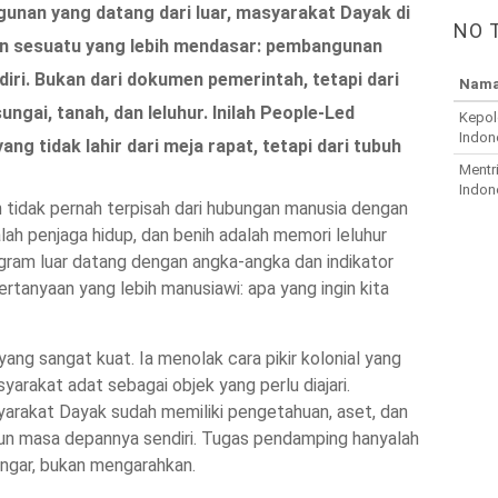
unan yang datang dari luar, masyarakat Dayak di
NO 
n sesuatu yang lebih mendasar: pembangunan
diri. Bukan dari dokumen pemerintah, tetapi dari
Nama
ngai, tanah, dan leluhur. Inilah People-Led
Kepol
Indon
 tidak lahir dari meja rapat, tetapi dari tubuh
Mentr
Indon
tidak perna
h terpisah dari hubungan manusia dengan
lah penjaga hidup, dan benih adalah memori leluhur
gram luar datang dengan angka-angka dan indikator
rtanyaan yang lebih manusiawi: apa yang ingin kita
 yang sangat kuat. Ia menolak cara pikir kolonial yang
akat adat sebagai objek yang perlu diajari.
arakat Dayak sudah memiliki pengetahuan, aset, dan
n masa depannya sendiri. Tugas pendamping hanyalah
ngar, bukan mengarahkan.