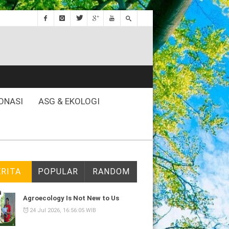
ONASI
ASG & EKOLOGI
ERITA
POPULAR
RANDOM
Agroecology Is Not New to Us
24 Jul 2026, 16:56:05 WIB